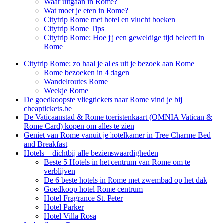
Waar uitgaan in Rome?
Wat moet je eten in Rome?
Citytrip Rome met hotel en vlucht boeken
Citytrip Rome Tips
Citytrip Rome: Hoe jij een geweldige tijd beleeft in
Rome
Citytrip Rome: zo haal je alles uit je bezoek aan Rome
Rome bezoeken in 4 dagen
Wandelroutes Rome
Weekje Rome
De goedkoopste vliegtickets naar Rome vind je bij
cheaptickets.be
De Vaticaanstad & Rome toeristenkaart (OMNIA Vatican &
Rome Card) kopen om alles te zien
Geniet van Rome vanuit je hotelkamer in Tree Charme Bed
and Breakfast
Hotels – dichtbij alle bezienswaardigheden
Beste 5 Hotels in het centrum van Rome om te
verblijven
De 6 beste hotels in Rome met zwembad op het dak
Goedkoop hotel Rome centrum
Hotel Fragrance St. Peter
Hotel Parker
Hotel Villa Rosa