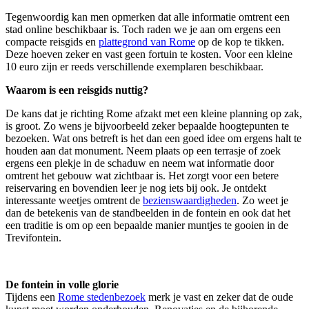
Tegenwoordig kan men opmerken dat alle informatie omtrent een
stad online beschikbaar is. Toch raden we je aan om ergens een
compacte reisgids en
plattegrond van Rome
op de kop te tikken.
Deze hoeven zeker en vast geen fortuin te kosten. Voor een kleine
10 euro zijn er reeds verschillende exemplaren beschikbaar.
Waarom is een reisgids nuttig?
De kans dat je richting Rome afzakt met een kleine planning op zak,
is groot. Zo wens je bijvoorbeeld zeker bepaalde hoogtepunten te
bezoeken. Wat ons betreft is het dan een goed idee om ergens halt te
houden aan dat monument. Neem plaats op een terrasje of zoek
ergens een plekje in de schaduw en neem wat informatie door
omtrent het gebouw wat zichtbaar is. Het zorgt voor een betere
reiservaring en bovendien leer je nog iets bij ook. Je ontdekt
interessante weetjes omtrent de
bezienswaardigheden
. Zo weet je
dan de betekenis van de standbeelden in de fontein en ook dat het
een traditie is om op een bepaalde manier muntjes te gooien in de
Trevifontein.
De fontein in volle glorie
Tijdens een
Rome stedenbezoek
merk je vast en zeker dat de oude