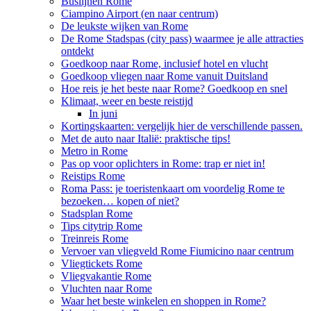
Buslijnen Rome
Ciampino Airport (en naar centrum)
De leukste wijken van Rome
De Rome Stadspas (city pass) waarmee je alle attracties
ontdekt
Goedkoop naar Rome, inclusief hotel en vlucht
Goedkoop vliegen naar Rome vanuit Duitsland
Hoe reis je het beste naar Rome? Goedkoop en snel
Klimaat, weer en beste reistijd
In juni
Kortingskaarten: vergelijk hier de verschillende passen.
Met de auto naar Italië: praktische tips!
Metro in Rome
Pas op voor oplichters in Rome: trap er niet in!
Reistips Rome
Roma Pass: je toeristenkaart om voordelig Rome te
bezoeken… kopen of niet?
Stadsplan Rome
Tips citytrip Rome
Treinreis Rome
Vervoer van vliegveld Rome Fiumicino naar centrum
Vliegtickets Rome
Vliegvakantie Rome
Vluchten naar Rome
Waar het beste winkelen en shoppen in Rome?