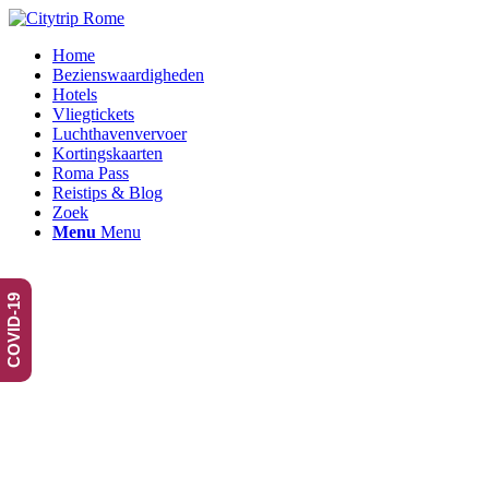
Home
Bezienswaardigheden
Hotels
Vliegtickets
Luchthavenvervoer
Kortingskaarten
Roma Pass
Reistips & Blog
Zoek
Menu
Menu
Trevifontein
COVID-19
in Rome de mooiste fontein