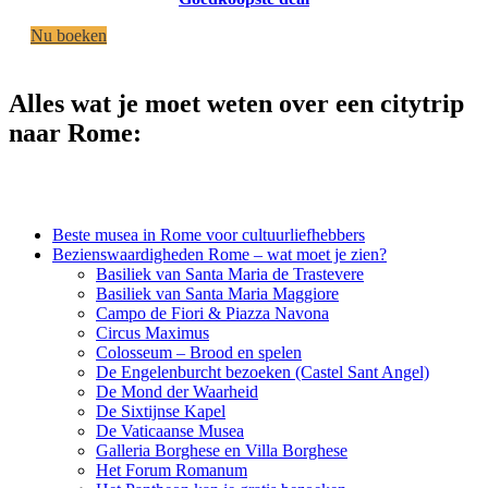
Nu boeken
Alles wat je moet weten over een citytrip
naar Rome:
Beste musea in Rome voor cultuurliefhebbers
Bezienswaardigheden Rome – wat moet je zien?
Basiliek van Santa Maria de Trastevere
Basiliek van Santa Maria Maggiore
Campo de Fiori & Piazza Navona
Circus Maximus
Colosseum – Brood en spelen
De Engelenburcht bezoeken (Castel Sant Angel)
De Mond der Waarheid
De Sixtijnse Kapel
De Vaticaanse Musea
Galleria Borghese en Villa Borghese
Het Forum Romanum