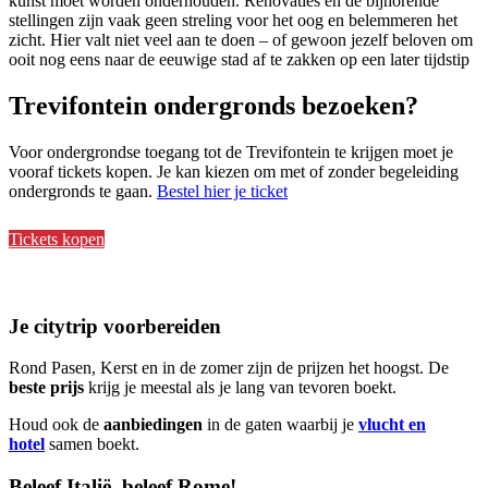
kunst moet worden onderhouden. Renovaties en de bijhorende
stellingen zijn vaak geen streling voor het oog en belemmeren het
zicht. Hier valt niet veel aan te doen – of gewoon jezelf beloven om
ooit nog eens naar de eeuwige stad af te zakken op een later tijdstip
Trevifontein ondergronds bezoeken?
Voor ondergrondse toegang tot de Trevifontein te krijgen moet je
vooraf tickets kopen. Je kan kiezen om met of zonder begeleiding
ondergronds te gaan.
Bestel hier je ticket
Tickets kopen
Je citytrip voorbereiden
Rond Pasen, Kerst en in de zomer zijn de prijzen het hoogst. De
beste prijs
krijg je meestal als je lang van tevoren boekt.
Houd ook de
aanbiedingen
in de gaten waarbij je
vlucht en
hotel
samen boekt.
Beleef Italië, beleef Rome!