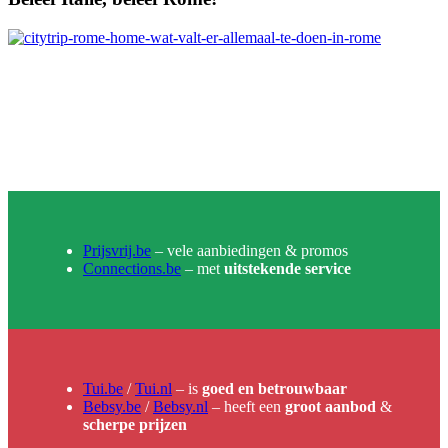
Boek eenvoudig een citytrip naar Rome
Gemakkelijk je hotel en vlucht boeken naar Rome? Bekijk zeker het
aanbod.
Prijsvrij.be
– vele aanbiedingen & promos
Connections.be
– met
uitstekende service
Tui.be
/
Tui.nl
– is
goed en betrouwbaar
Bebsy.be
/
Bebsy.nl
– heeft een
groot aanbod
&
scherpe prijzen