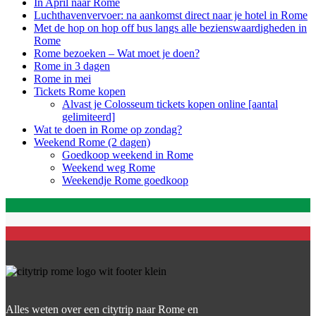
In April naar Rome
Luchthavenvervoer: na aankomst direct naar je hotel in Rome
Met de hop on hop off bus langs alle bezienswaardigheden in
Rome
Rome bezoeken – Wat moet je doen?
Rome in 3 dagen
Rome in mei
Tickets Rome kopen
Alvast je Colosseum tickets kopen online [aantal
gelimiteerd]
Wat te doen in Rome op zondag?
Weekend Rome (2 dagen)
Goedkoop weekend in Rome
Weekend weg Rome
Weekendje Rome goedkoop
Alles weten over een citytrip naar Rome en