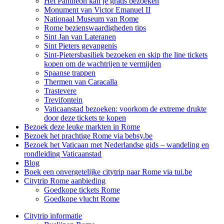
Het Pantheon kan je gratis bezoeken
Monument van Victor Emanuel II
Nationaal Museum van Rome
Rome bezienswaardigheden tips
Sint Jan van Lateranen
Sint Pieters gevangenis
Sint-Pietersbasiliek bezoeken en skip the line tickets
kopen om de wachtrijen te vermijden
Spaanse trappen
Thermen van Caracalla
Trastevere
Trevifontein
Vaticaanstad bezoeken: voorkom de extreme drukte
door deze tickets te kopen
Bezoek deze leuke markten in Rome
Bezoek het prachtige Rome via bebsy.be
Bezoek het Vaticaan met Nederlandse gids – wandeling en
rondleiding Vaticaanstad
Blog
Boek een onvergetelijke citytrip naar Rome via tui.be
Citytrip Rome aanbieding
Goedkope tickets Rome
Goedkope vlucht Rome
Citytrip informatie